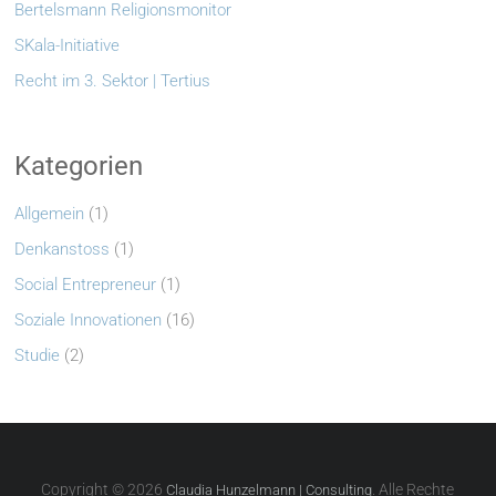
Bertelsmann Religionsmonitor
SKala-Initiative
Recht im 3. Sektor | Tertius
Kategorien
Allgemein
(1)
Denkanstoss
(1)
Social Entrepreneur
(1)
Soziale Innovationen
(16)
Studie
(2)
Copyright © 2026
. Alle Rechte
Claudia Hunzelmann | Consulting